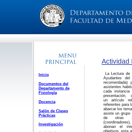
Actividad
L
a
Lectura de 
Inicio
Ayudantes del 
recomendada) 
Documentos del
asistentes habi
Departamento de
cada instancia
Fisiología
presentación,
un artículo re
Docencia
referentes para l
abarcar los tema
Salón de Clases
asiste
un grupo 
Prácticas
de otras ins
(coordinadores
Investigación
abonan el int
objetivos, esta 