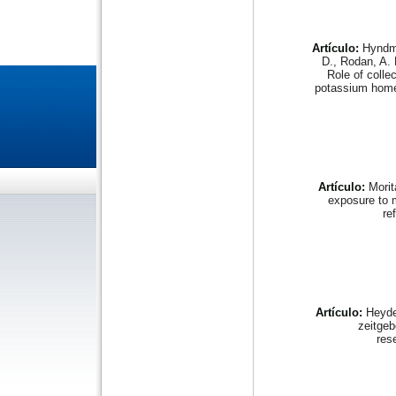
Artículo:
Hyndma
D., Rodan, A. 
Role of colle
potassium hom
Artículo:
Morit
exposure to m
re
Artículo:
Heyde,
zeitgeb
res