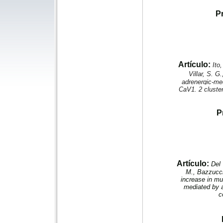
P
Artículo:
Ito
Villar, S. G.
adrenergic‐me
CaV1. 2 cluster
P
Artículo:
Del 
M., Bazzucchi
increase in mus
mediated by a
c