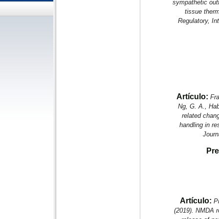
sympathetic out
tissue ther
Regulatory, In
Artículo:
Fra
Ng, G. A., Hab
related chan
handling in r
Journ
Pre
Artículo:
Pi
(2019). NMDA re