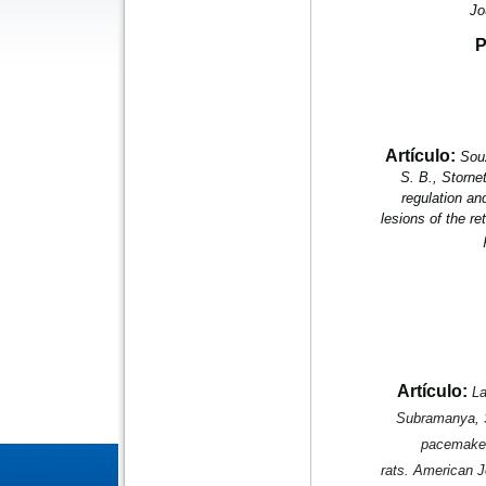
Jo
P
Artículo:
Souz
S. B., Storne
regulation an
lesions of the re
Artículo:
La
Subramanya, S
pacemakers
rats.
American Jo