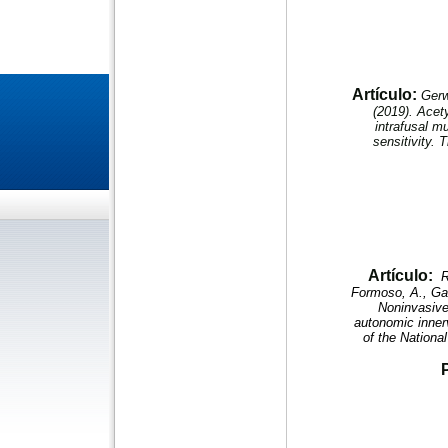
Artículo:
Gerw
(2019). Acety
intrafusal m
sensitivity. 
Artículo:
R
Formoso, A., Gan
Noninvasive
autonomic innerv
of the Nation