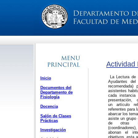
Actividad
La Lectura de 
Inicio
Ayudantes del 
recomendada) 
Documentos del
asistentes habi
Departamento de
cada instancia
Fisiología
presentación,
un artículo re
Docencia
referentes para l
abarcar los tema
Salón de Clases
asiste
un grupo 
Prácticas
de otras ins
(coordinadores
Investigación
abonan el int
objetivos, esta 