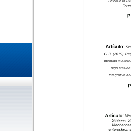
release of n
Journ
P
Artículo:
Sco
G. R. (2019). Re
medulla is alter
high altitud
Integrative a
P
Artículo:
Wan
Gibbons, S.
Mechanosen
enterochroma