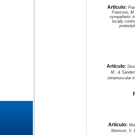
Artículo:
Pian
Franzoso, M.,
sympathetic i
locally contr
proteolyt
Artículo:
Drum
M., & Sanders
intramuscular in
Artículo:
Moh
Morrison, S. 